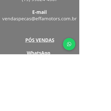
E-mail
vendaspecas@effamotors.com.br
PÓS VENDAS
WhatsApp
(11) 97021-5602
E-mail
posvendas@effamotors.com.b
r
Siga-nos nas redes