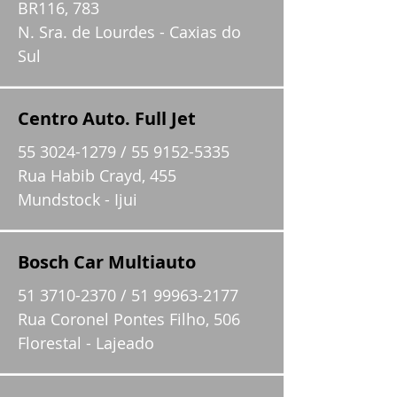
BR116, 783
N. Sra. de Lourdes - Caxias do
Sul
Centro Auto. Full Jet
55 3024-1279
/
55 9152-5335
Rua Habib Crayd, 455
Mundstock - Ijui
Bosch Car Multiauto
51 3710-2370
/
51 99963-2177
Rua Coronel Pontes Filho, 506
Florestal - Lajeado