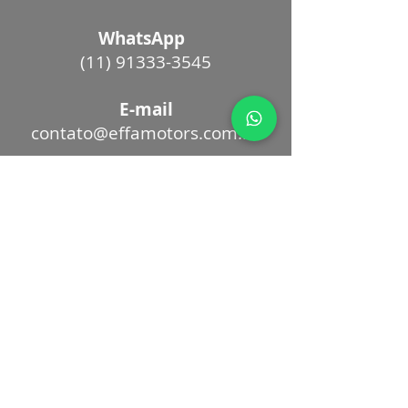
WhatsApp
(11) 91333-3545
E-mail
contato@effamotors.com.br
PEÇAS
WhatsApp
(19) 99824-4567
E-mail
vendaspecas@effamotors.com.br