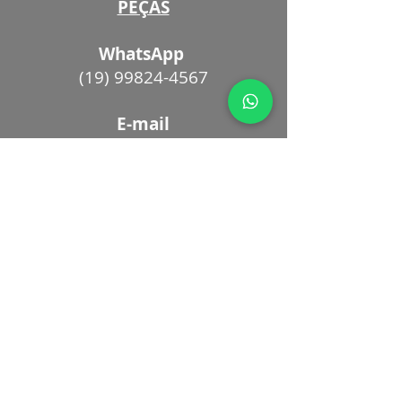
PEÇAS
WhatsApp
(19) 99824-4567
E-mail
vendaspecas@effamotors.com.br
PÓS VENDAS
WhatsApp
(11) 97021-5602
E-mail
posvendas@effamotors.com.b
r