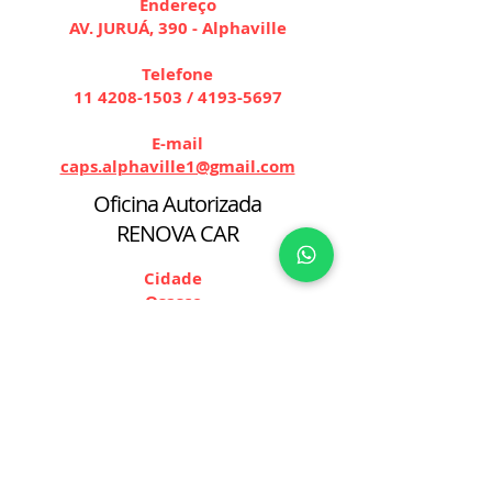
Endereço
AV. JURUÁ, 390 - Alphaville
Telefone
11 4208-1503
/
4193-5697
E-mail
caps.alphaville1@gmail.com
Oficina Autorizada
RENOVA CAR
Cidade
Osasco
Endereço
Av. Novo Osasco, 1076 – Bussocaba
Telefone
(11) 97795-6991